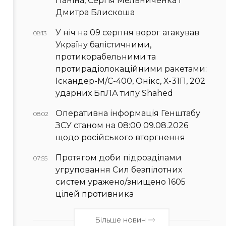
Паніна, Сергія Мельниченка і
Дмитра Блискоша
У ніч на 09 серпня ворог атакував
08:13
Україну балістичними,
протикорабельними та
протирадіолокаційними ракетами:
Іскандер-М/С-400, Онікс, Х-31П, 202
ударних БпЛА типу Shahed
Оперативна інформація Генштабу
08:02
ЗСУ станом на 08:00 09.08.2026
щодо російського вторгнення
Протягом доби підрозділами
07:55
угруповання Сил безпілотних
систем уражено/знищено 1605
цілей противника
Більше новин