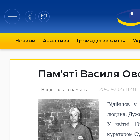
Новини
Аналітика
Громадське життя
Ук
Пам’яті Василя Ов
20-07-2023 11:48
Національна пам'ять
Відійшов у 
людина. Дуже
У квітні 19
куратором Су