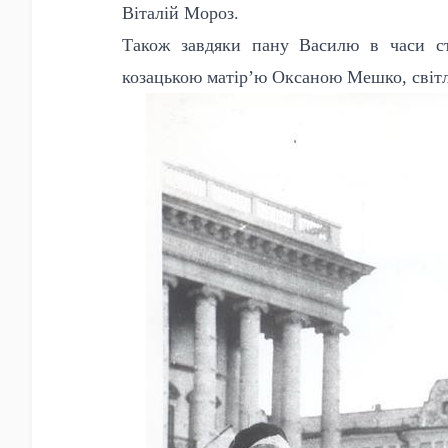
Віталій Мороз.
Також завдяки пану Василю в часи сту
козацькою матір’ю Оксаною Мешко, світл