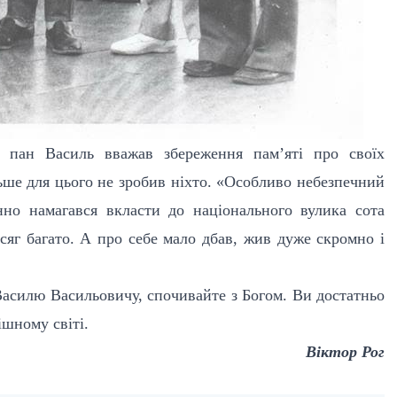
 пан Василь вважав збереження пам’яті про своїх
ьше для цього не зробив ніхто. «Особливо небезпечний
нно намагався вкласти до національного вулика сота
осяг багато. А про себе мало дбав, жив дуже скромно і
асилю Васильовичу, спочивайте з Богом. Ви достатньо
ішному світі.
Віктор Рог