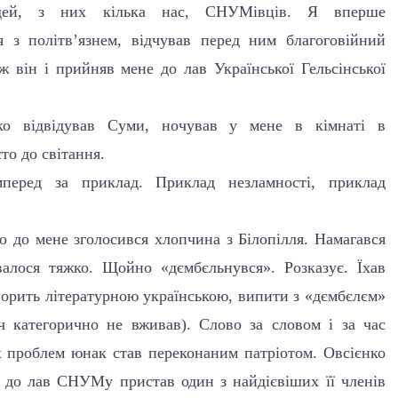
дей, з них кілька нас, СНУМівців. Я вперше
я з політв’язнем, відчував перед ним благоговійний
 ж він і прийняв мене до лав Української Гельсінської
ко відвідував Суми, ночував у мене в кімнаті в
то до світання.
перед за приклад. Приклад незламності, приклад
о до мене зголосився хлопчина з Білопілля. Намагався
валося тяжко. Щойно «дємбєльнувся». Розказує. Їхав
ворить літературною українською, випити з «дємбєлєм»
ч категорично не вживав). Слово за словом і за час
х проблем юнак став переконаним патріотом. Овсієнко
к до лав СНУМу пристав один з найдієвіших її членів