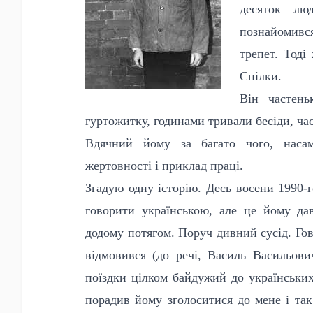
десяток лю
познайомивс
трепет. Тоді
Спілки.
Він частень
гуртожитку, годинами тривали бесіди, час
Вдячний йому за багато чого, насам
жертовності і приклад праці.
Згадую одну історію. Десь восени 1990-г
говорити українською, але це йому да
додому потягом. Поруч дивний сусід. Го
відмовився (до речі, Василь Васильови
поїздки цілком байдужий до українськи
порадив йому зголоситися до мене і та