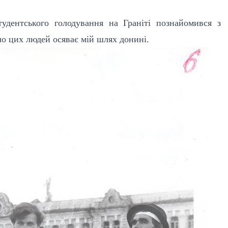
дентського голодування на Граніті познайомився з
о цих людей осяває мій шлях донині.