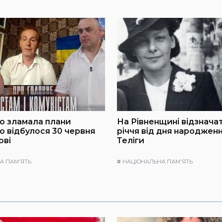
о зламала плани
На Рівненщині відзначат
що відбулося 30 червня
річчя від дня народжен
ові
Теліги
А ПАМ'ЯТЬ
#
НАЦІОНАЛЬНА ПАМ'ЯТЬ