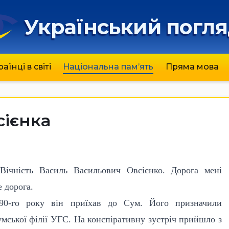
Український погл
раїнці в світі
Національна пам’ять
Пряма мова
сієнка
Вічність Василь Васильович Овсієнко. Дорога мені
 дорога.
90-го року він приїхав до Сум. Його призначили
мської філії УГС. На конспіративну зустріч прийшло з