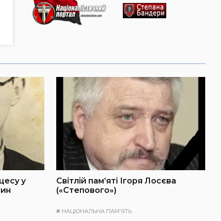
цесу у
Світлій пам’яті Ігоря Лосєва
мин
(«Степового»)
#
НАЦІОНАЛЬНА ПАМ'ЯТЬ