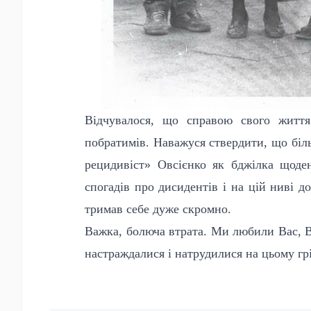
Відчувалося, що справою свого життя
побратимів. Наважуся ствердити, що біл
рецидивіст» Овсієнко як бджілка щоде
спогадів про дисидентів і на цій ниві д
тримав себе дуже скромно.
Важка, болюча втрата. Ми любили Вас, В
настраждалися і натрудилися на цьому гр