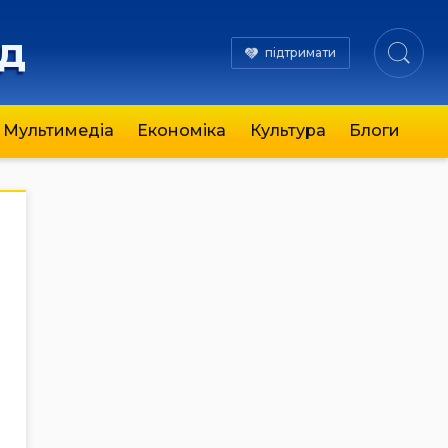
яд
підтримати
Мультимедіа
Економіка
Культура
Блоги